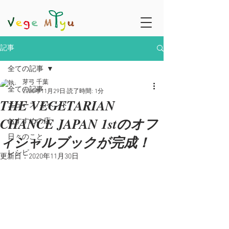
記事
全ての記事
芽弓 千葉
全ての記事
2020年11月29日
読了時間: 1分
THE VEGETARIAN
ニュース/イベント
CHANCE JAPAN 1stのオフ
おすすめの店
ィシャルブックが完成！
日々のこと
レシピ
更新日：
2020年11月30日