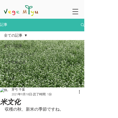
記事
全ての記事
全ての記事
ニュース/イベント
おすすめの店
日々のこと
レシピ
芽弓 千葉
2021年9月18日
読了時間: 1分
米文化
収穫の秋、新米の季節ですね。