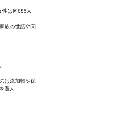
女性は同885人
家族の世話や関
き。
のは添加物や保
を選ん