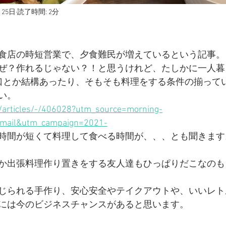
月25日
読了時間: 2分
食店の時短営業で、夕食難民が増えているという記事。
ぜ？作れるじゃない？！と思うけれど、たしかに一人暮
口とか結構あったり、そもそも料理をする条件の揃って
い。
et/articles/-/406028?utm_source=morning-
mail&utm_campaign=2021-
時間が短くて料理して食べる時間が、、、とも聞きます
か出張料理作り置きをする友人達もひっぱりだこなのも
じられる手作り、安心安全やテイクアウトや、いいレト
には今のビジネスチャンスがあると思います。