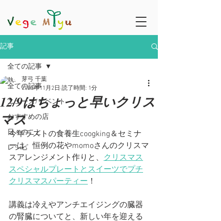
記事
全ての記事
芽弓 千葉
全ての記事
2023年11月2日
読了時間: 1分
12/9はちょっと早いクリス
ニュース/イベント
マス
おすすめの店
日々のこと
今年ラストの食養生coogking＆セミナ
ーは、恒例の花やmomoさんのクリスマ
レシピ
スアレンジメント作りと、
クリスマス
スペシャルプレートとスイーツでプチ
クリスマスパーティー
！
講義は冷えやアンチエイジングの臓器
の腎臓についてと、新しい年を迎える