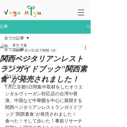
記事
全ての記事
芽弓 千葉
全ての記事
2020年1月21日
読了時間: 2分
関西ベジタリアンレスト
ニュース/イベント
ランガイドブック”関西素
おすすめの店
食”が発売されました！
日々のこと
レシピ
5月に京都5日間集中取材をしたオリエ
ンタルヴィーガン対応店の台湾や香
港、中国など中華圏を中心に展開する
関西ベジタリアンレストランガイドブ
ック”関西素食”が発売されました！
食べた！そして歩いた！事前リサーチ