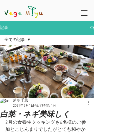
記事
全ての記事
全ての記事
ニュース/イベント
おすすめの店
日々のこと
レシピ
芽弓 千葉
2021年3月1日
読了時間: 1分
白菜・ネギ美味しく
2月の食養生クッキングも6名様のご参
加とこじんまりでしたがとても和やか