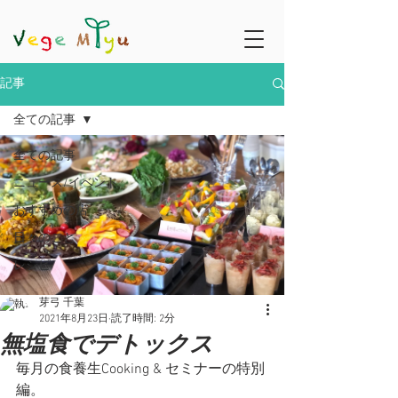
記事
全ての記事
全ての記事
ニュース/イベント
おすすめの店
日々のこと
レシピ
芽弓 千葉
2021年8月23日
読了時間: 2分
無塩食でデトックス
毎月の食養生Cooking & セミナーの特別
編。