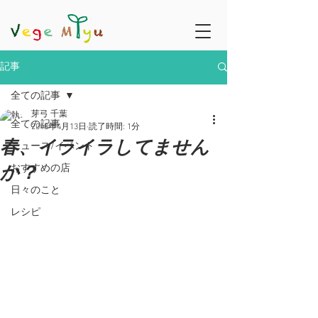
記事
全ての記事
芽弓 千葉
全ての記事
2018年4月13日
読了時間: 1分
春、イライラしてません
ニュース/イベント
か？
おすすめの店
日々のこと
レシピ