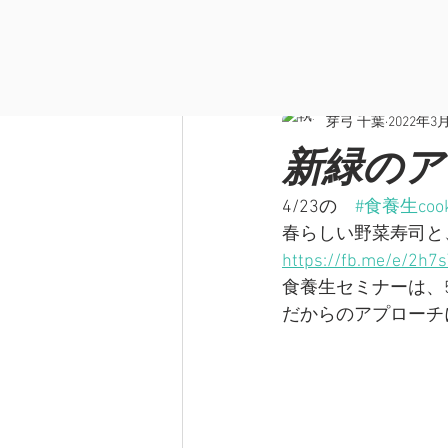
全ての記事
ニュース/イベント
芽弓 千葉
2022年3
新緑のア
4/23の　
#食養生cook
春らしい野菜寿司と
https://fb.me/e/2h7
食養生セミナーは、
だからのアプローチ