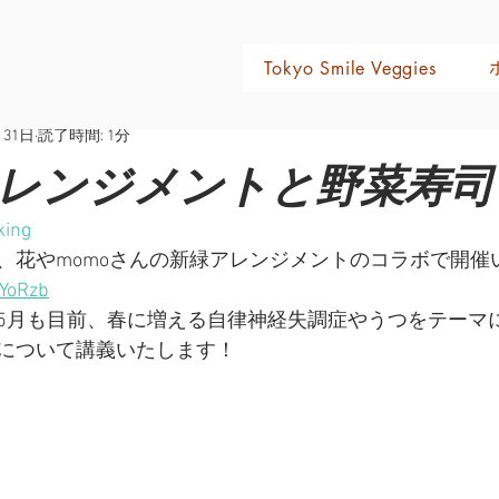
おすすめの店
日々のこと
レシピ
Tokyo Smile Veggies
月31日
読了時間: 1分
レンジメントと野菜寿司
ing
、花やmomoさんの新緑アレンジメントのコラボで開催
sYoRzb
5月も目前、春に増える自律神経失調症やうつをテーマ
について講義いたします！