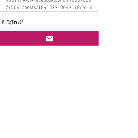
https://www.facebook.com/110807620
715041/posts/184132910049178/?d=n
すべて表示
最新記事