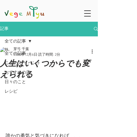
記事
全ての記事
芽弓 千葉
全ての記事
2020年12月6日
読了時間: 2分
人生はいくつからでも変
ニュース/イベント
えられる
おすすめの店
日々のこと
レシピ
誰かの勇気と気づきになれば、、、