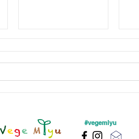
2024
11/
#vegemiyu