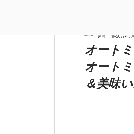
全ての記事
ニュース/イベント
芽弓 千葉
2022年7
オートミ
オートミ
＆美味い