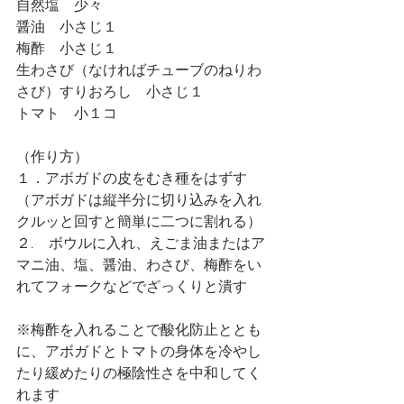
自然塩　少々
醤油　小さじ１
梅酢　小さじ１
生わさび（なければチューブのねりわ
さび）すりおろし　小さじ１
トマト　小１コ
（作り方）
１．アボガドの皮をむき種をはずす
（アボガドは縦半分に切り込みを入れ
クルッと回すと簡単に二つに割れる）
２.　ボウルに入れ、えごま油またはア
マニ油、塩、醤油、わさび、梅酢をい
れてフォークなどでざっくりと潰す
※梅酢を入れることで酸化防止ととも
に、アボガドとトマトの身体を冷やし
たり緩めたりの極陰性さを中和してく
れます