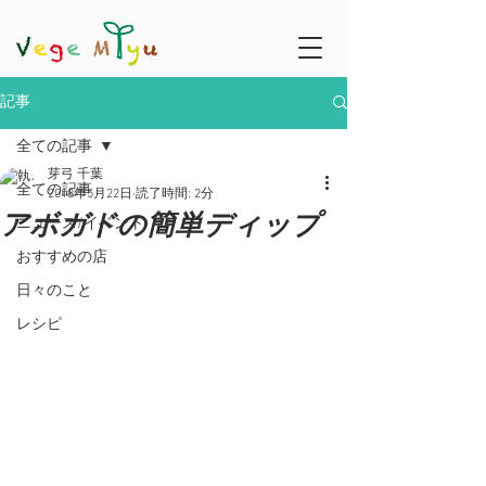
記事
全ての記事
芽弓 千葉
全ての記事
2018年5月22日
読了時間: 2分
アボガドの簡単ディップ
ニュース/イベント
おすすめの店
日々のこと
レシピ