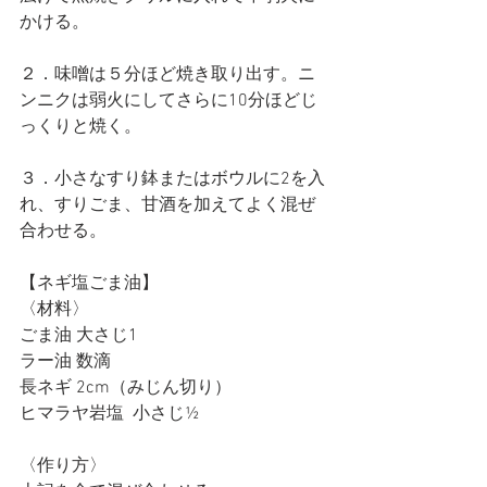
かける。
２．味噌は５分ほど焼き取り出す。ニ
ンニクは弱火にしてさらに10分ほどじ
っくりと焼く。
３．小さなすり鉢またはボウルに2を入
れ、すりごま、甘酒を加えてよく混ぜ
合わせる。
【ネギ塩ごま油】
〈材料〉
ごま油 大さじ1
ラー油 数滴
長ネギ 2cm（みじん切り）
ヒマラヤ岩塩  小さじ½
〈作り方〉