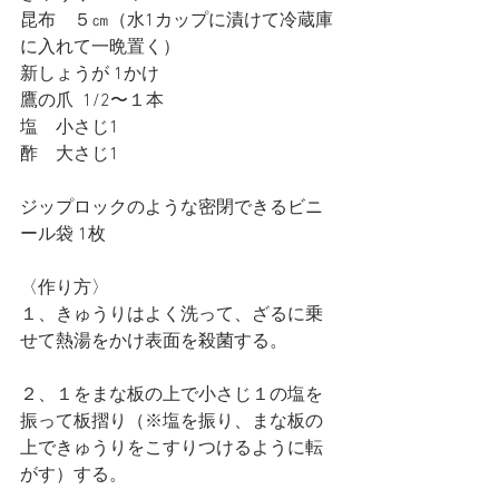
昆布　５㎝（水1カップに漬けて冷蔵庫
に入れて一晩置く）
新しょうが 1かけ
鷹の爪  1/2〜１本
塩　小さじ1
酢　大さじ1
ジップロックのような密閉できるビニ
ール袋 1枚
〈作り方〉
１、きゅうりはよく洗って、ざるに乗
せて熱湯をかけ表面を殺菌する。
２、１をまな板の上で小さじ１の塩を
振って板摺り（※塩を振り、まな板の
上できゅうりをこすりつけるように転
がす）する。