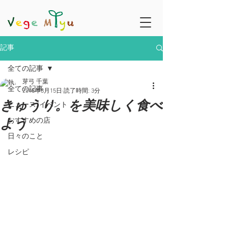
記事
全ての記事
芽弓 千葉
全ての記事
2018年8月15日
読了時間: 3分
きゅうり。を美味しく食べ
ニュース/イベント
よう
おすすめの店
日々のこと
レシピ