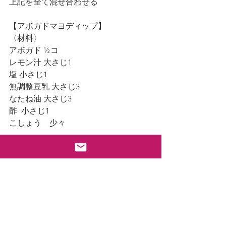
上記を全て混ぜ合わせる
【アボガドマヨディップ】
〈材料〉
アボガド ½コ
レモン汁 大さじ1
塩 小さじ1
無調整豆乳 大さじ3
なたね油 大さじ3
酢  小さじ1
こしょう　少々
プチトマト　2コ
〈作り方〉
１．アボガドは皮ごと縦半分に切り、
種を外し、皮をむいてレモン汁をかけ
る