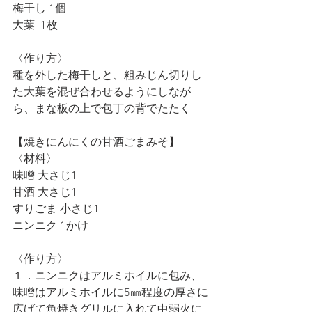
梅干し 1個
大葉  1枚
〈作り方〉
種を外した梅干しと、粗みじん切りし
た大葉を混ぜ合わせるようにしなが
ら、まな板の上で包丁の背でたたく
【焼きにんにくの甘酒ごまみそ】
〈材料〉
味噌 大さじ1
甘酒 大さじ1
すりごま 小さじ1
ニンニク 1かけ
〈作り方〉
１．ニンニクはアルミホイルに包み、
味噌はアルミホイルに5㎜程度の厚さに
広げて魚焼きグリルに入れて中弱火に