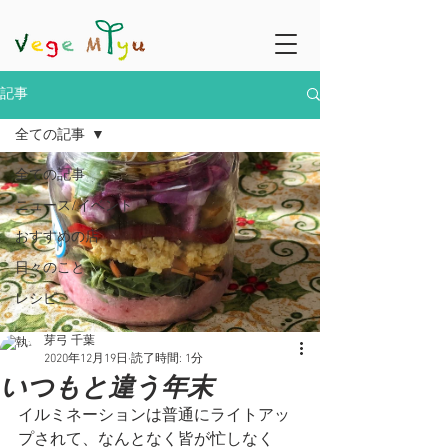
記事
全ての記事
全ての記事
ニュース/イベント
おすすめの店
日々のこと
レシピ
芽弓 千葉
2020年12月19日
読了時間: 1分
いつもと違う年末
イルミネーションは普通にライトアッ
プされて、なんとなく皆が忙しなく