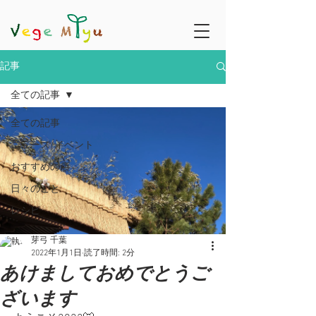
記事
全ての記事
全ての記事
ニュース/イベント
おすすめの店
日々のこと
レシピ
芽弓 千葉
2022年1月1日
読了時間: 2分
あけましておめでとうご
ざいます